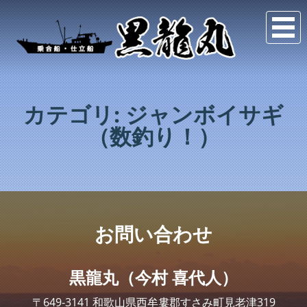
カテゴリ:
ジャンボイサギ
（数釣り！）
お問い合わせ
黒龍丸（今村 喜代人）
〒649-3141 和歌山県西牟婁郡すさみ町見老津319