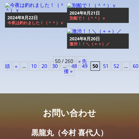
2024年8月21日
2024年8月22日
別船で！（＾＾）ｖ
今夜は釣れました！（＾＾）ｖ
2024年8月20日
激渋！！＼（＋＋）／
50 / 260
« 先
頭
«
...
10
20
30
...
48
49
50
51
52
...
60
後 »
お問い合わせ
黒龍丸（今村 喜代人）