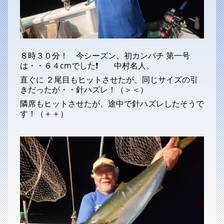
８時３０分！ 今シーズン、初カンパチ 第一号
は・・６４cmでした❗ 中村名人。
直ぐに ２尾目もヒットさせたが、同じサイズの引
きだったが・・針ハズレ！（＞＜）
隣席もヒットさせたが、途中で針ハズレしたそうで
す！（＋＋）