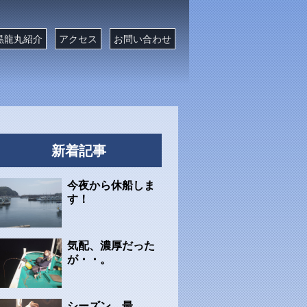
黒龍丸紹介
アクセス
お問い合わせ
新着記事
今夜から休船しま
す！
気配、濃厚だった
が・・。
シーズン、最