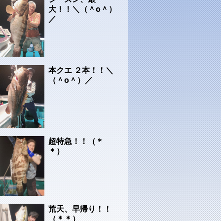
大！！＼（＾o＾）
／
本クエ ２本！！＼
（＾o＾）／
超特急！！（＊
＊）
荒天、早帰り！！
（＊＊）