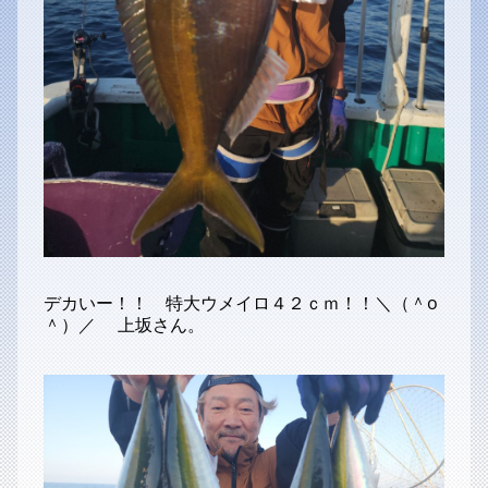
デカいー！！ 特大ウメイロ４２ｃｍ！！＼（＾o
＾）／ 上坂さん。