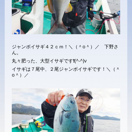
ジャンボイサギ４２ｃｍ！＼（＾o＾）／ 下野さ
ん。
丸々肥った、大型イサギです❗(^-^)v
イサギは７尾中、２尾ジャンボイサギです！＼（＾
o＾）／