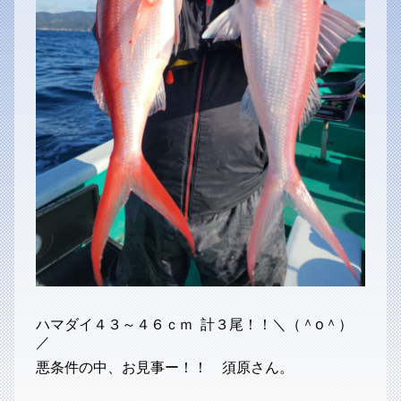
ハマダイ４３～４６ｃｍ 計３尾！！＼（＾o＾）
／
悪条件の中、お見事ー！！ 須原さん。