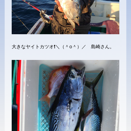
大きなヤイトカツオ❗＼（＾o＾）／ 島崎さん。