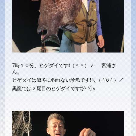
7時１０分、ヒゲダイです❗（＾＾）ｖ 宮浦さ
ん。
ヒゲダイは滅多に釣れない珍魚です❗＼（＾o＾）／
黒龍では２尾目のヒゲダイです❗(^-^)ｖ