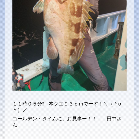
１１時０５分❗ 本クエ９３ｃｍでーす！＼（＾o
＾）／
ゴールデン・タイムに、お見事ー！！ 田中さ
ん。