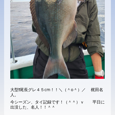
大型❗尾長グレ４５cm！！＼（＾o＾）／ 梶田名
人。
今シーズン、タイ記録です！（＾＾）ｖ 平日に
出没した、名人！！＾＾