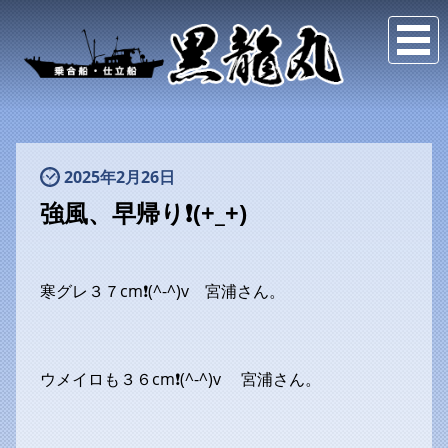
2025年2月26日
強風、早帰り❗(+_+)
寒グレ３７cm❗(^-^)v 宮浦さん。
ウメイロも３６cm❗(^-^)v 宮浦さん。