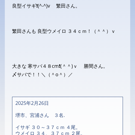
良型イサギ❗(^-^)v 繁田さん。
繁田さんも 良型ウメイロ ３４ｃｍ！（＾＾）ｖ
大きな 寒サバ４８cm❗(＾＾)ｖ 勝間さん。
〆サバで！！＼（＾o＾）／
2025年2月26日
堺市、宮浦さん ３名.
イサギ ３０～３７ｃｍ ４尾。
ウメイロ ３４、３７ｃｍ ２尾。