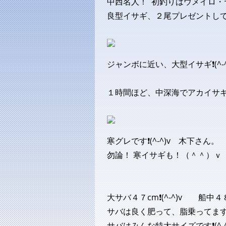
中西名人！ 初釣りはウメイロ・
良型イサギ、２尾プレゼントし
ジャンボに近い、大型イサギ❗(^-
１時間ほど、中深海でアカイサギ
寒グレです❗(^-^)v 木下さん。
勿論！ 寒イサギも！（＾＾）ｖ
大サバ４７cm❗(^-^)v 船中４
サバは良く肥って、脂乗ってま
サバはみんな特大サイズです❗(^-^