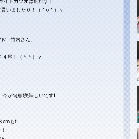
ヤイトカツオは釣れず！
て貰いました０！（＾o＾）ｖ
^)v 竹内さん。
 ４尾！（＾＾）ｖ
 今が旬魚❗美味しいです❗
８cmも❗
す！
)v