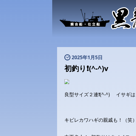
2025年1月5日
初釣り❗(^-^)v
良型サイズ２連❗(^-^) イサ
キビレカワハギの親戚も！（笑