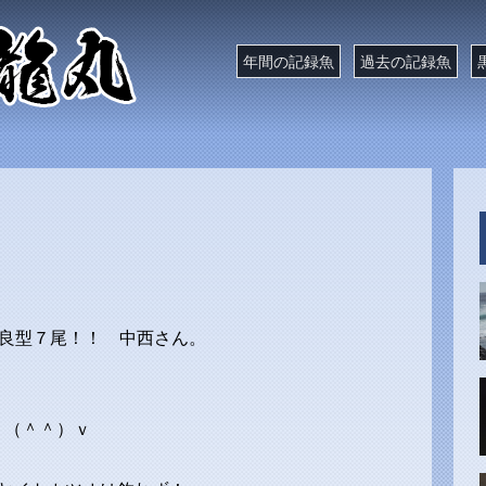
年間の記録魚
過去の記録魚
ギは良型７尾！！ 中西さん。
）（＾＾）ｖ