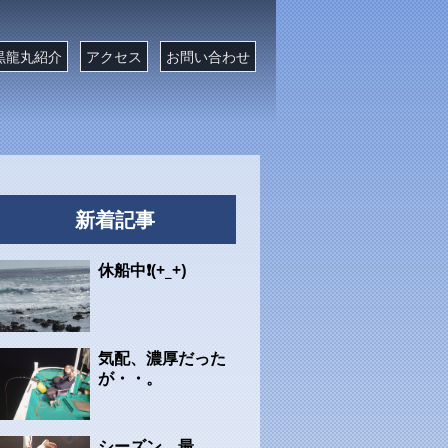
黒龍丸紹介
アクセス
お問い合わせ
新着記事
休船中❗(+_+)
気配、濃厚だった
が・・。
シーズン、最