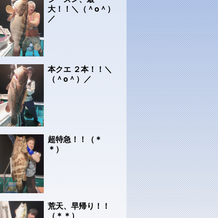
大！！＼（＾o＾）
／
本クエ ２本！！＼
（＾o＾）／
超特急！！（＊
＊）
荒天、早帰り！！
（＊＊）