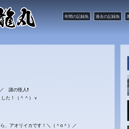
年間の記録魚
過去の記録魚
／ 謎の怪人❗
ました！（＾＾）ｖ
から、アオリイカです！＼（＾o＾）／