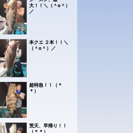
大！！＼（＾o＾）
／
本クエ ２本！！＼
（＾o＾）／
超特急！！（＊
＊）
荒天、早帰り！！
（＊＊）