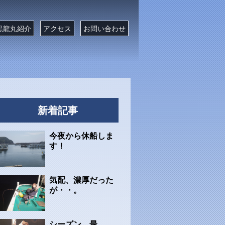
黒龍丸紹介
アクセス
お問い合わせ
新着記事
今夜から休船しま
す！
気配、濃厚だった
が・・。
シーズン、最