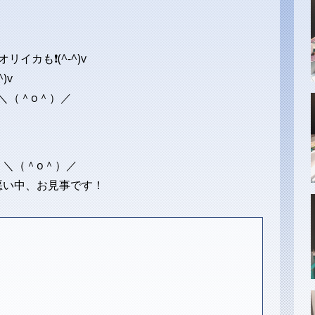
イカも❗(^-^)v
-^)v
＼（＾o＾）／
＼（＾o＾）／
悪い中、お見事です！