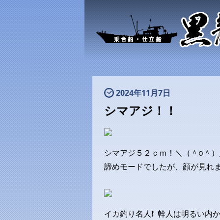
2024年11月7日
シマアジ！！
シマアジ５２ｃｍ！＼（＾o＾）
諦めモードでしたが、顔が見れ
イカ釣り名人❗ 幹人は明るい内