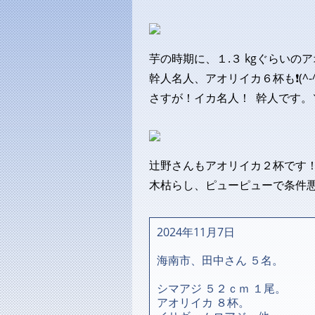
芋の時期に、１.３ kgぐらいのアオリ
幹人名人、アオリイカ６杯も❗(^
さすが！イカ名人！ 幹人です。
辻野さんもアオリイカ２杯です！
木枯らし、ピューピューで条件
2024年11月7日
海南市、田中さん ５名。
シマアジ ５２ｃｍ １尾。
アオリイカ ８杯。