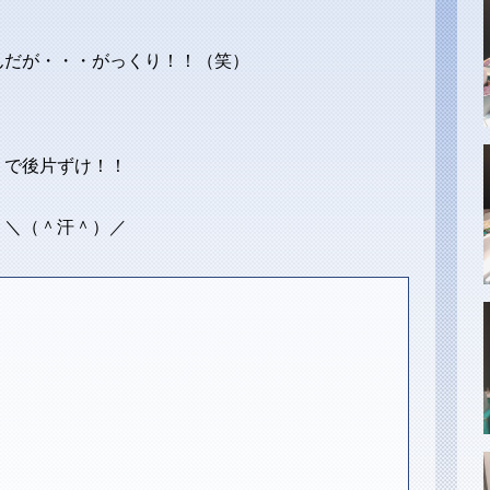
んだが・・・がっくり！！（笑）
りで後片ずけ！！
！
！＼（＾汗＾）／