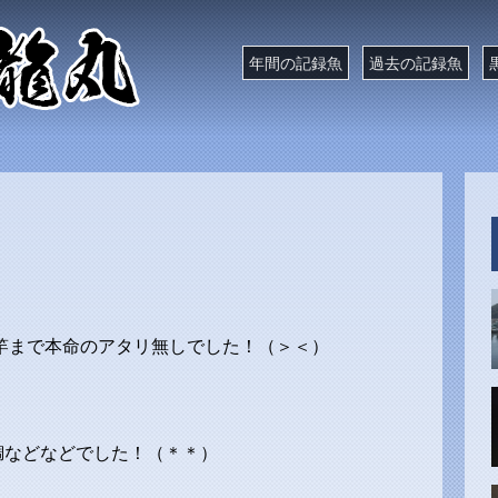
年間の記録魚
過去の記録魚
）
竿まで本命のアタリ無しでした！（＞＜）
鯛などなどでした！（＊＊）