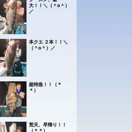
大！！＼（＾o＾）
／
本クエ ２本！！＼
（＾o＾）／
超特急！！（＊
＊）
荒天、早帰り！！
（＊＊）