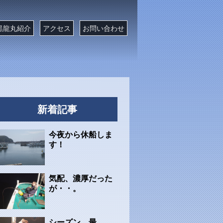
黒龍丸紹介
アクセス
お問い合わせ
新着記事
今夜から休船しま
す！
気配、濃厚だった
が・・。
シーズン、最