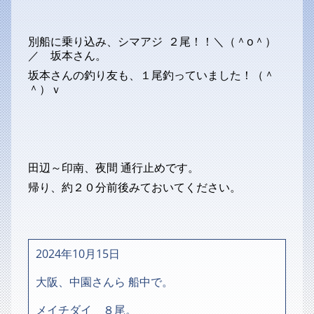
別船に乗り込み、シマアジ ２尾！！＼（＾o＾）
／ 坂本さん。
坂本さんの釣り友も、１尾釣っていました！（＾
＾）ｖ
田辺～印南、夜間 通行止めです。
帰り、約２０分前後みておいてください。
2024年10月15日
大阪、中園さんら 船中で。
メイチダイ ８尾。