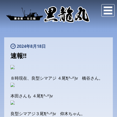
2024年8月18日
速報‼️
８時現在、良型シマアジ ４尾❗(^-^)v 橋谷さん。
本田さんも ４尾❗(^-^)v
良型シマアジ３尾❗(^-^)v 仰木ちゃん。