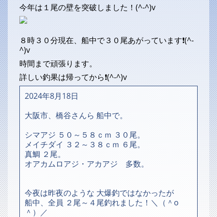
今年は１尾の壁を突破しました！(^-^)v
８時３０分現在、船中で３０尾あがっています❗(^-
^)v
時間まで頑張ります。
詳しい釣果は帰ってから❗(^-^)v
2024年8月18日
大阪市、橋谷さんら 船中で。
シマアジ ５０～５８ｃｍ ３０尾。
メイチダイ ３２～３８ｃｍ ６尾。
真鯛 ２尾。
オアカムロアジ・アカアジ 多数。
今夜は昨夜のような 大爆釣ではなかったが
船中、全員 ２尾～４尾釣れました！＼（＾o
＾）／