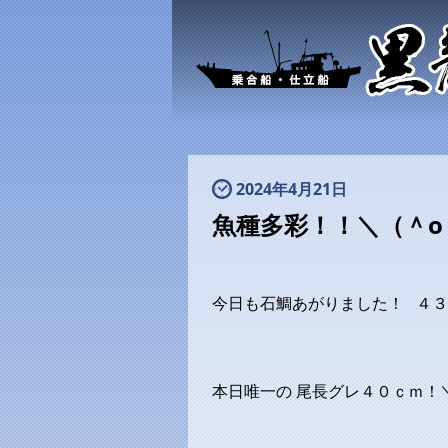
2024年4月21日
魚種多彩！！＼（＾o
今日も石鯛あがりました！ ４
本日唯一の 尾長グレ４０ｃｍ！