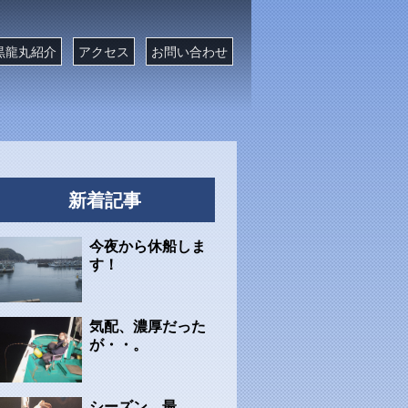
黒龍丸紹介
アクセス
お問い合わせ
新着記事
今夜から休船しま
す！
気配、濃厚だった
が・・。
シーズン、最