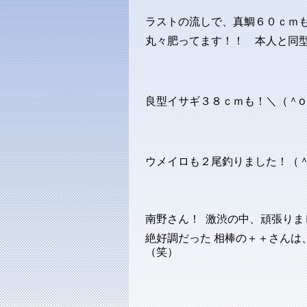
ラストの流しで、真鯛６０ｃｍ
丸々肥ってます！！ 本人と同
良型イサギ３８ｃｍも！＼（
ウメイロも２尾釣りました！（＾
南野さん！ 激渋の中、頑張り
絶好調だった 相棒の＋＋さんは
（笑）