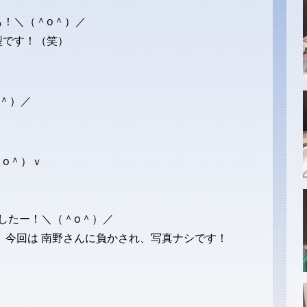
も！＼（＾o＾）／
型です！（笑）
＾o＾）／
o＾）ｖ
ましたー！＼（＾o＾）／
、今回は 南野さんに負かされ、写真ナシです！