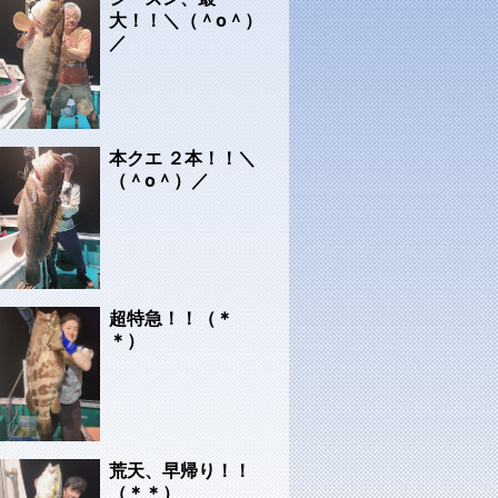
大！！＼（＾o＾）
／
本クエ ２本！！＼
（＾o＾）／
超特急！！（＊
＊）
荒天、早帰り！！
（＊＊）