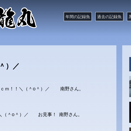
年間の記録魚
過去の記録魚
＾）／
３ｃｍ！！＼（＾o＾）／ 南野さん。
＼（＾o＾）／ お見事！ 南野さん。