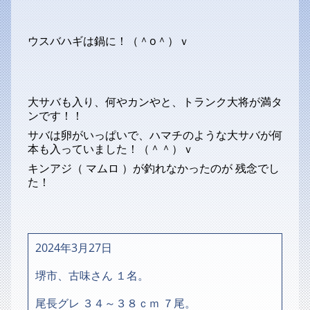
ウスバハギは鍋に！（＾o＾）ｖ
大サバも入り、何やカンやと、トランク大将が満タ
ンです！！
サバは卵がいっぱいで、ハマチのような大サバが何
本も入っていました！（＾＾）ｖ
キンアジ（ マムロ ）が釣れなかったのが 残念でし
た！
2024年3月27日
堺市、古味さん １名。
尾長グレ ３４～３８ｃｍ ７尾。