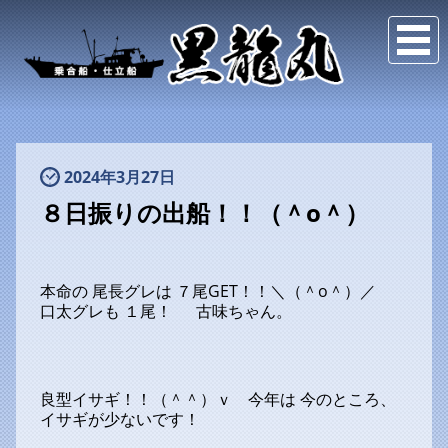
2024年3月27日
８日振りの出船！！（＾o＾）
本命の 尾長グレは ７尾GET！！＼（＾o＾）／
口太グレも １尾！ 古味ちゃん。
良型イサギ！！（＾＾）ｖ 今年は 今のところ、
イサギが少ないです！