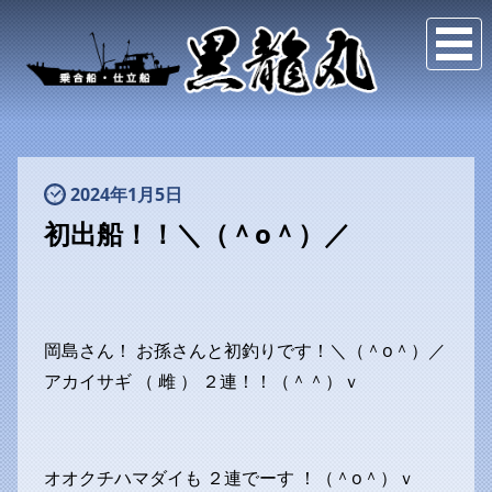
2024年1月5日
初出船！！＼（＾o＾）／
岡島さん！ お孫さんと初釣りです！＼（＾o＾）／
アカイサギ （ 雌 ） ２連！！（＾＾）ｖ
オオクチハマダイも ２連でーす ！（＾o＾）ｖ