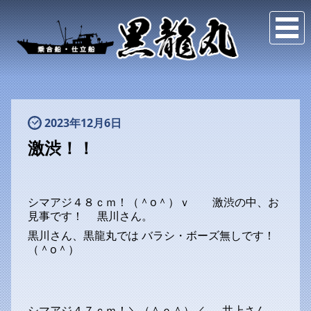
2023年12月6日
激渋！！
シマアジ４８ｃｍ！（＾o＾）ｖ 激渋の中、お
見事です！ 黒川さん。
黒川さん、黒龍丸では バラシ・ボーズ無しです！
（＾o＾）
シマアジ４７ｃｍ！＼（＾ｏ＾）／ 井上さん。