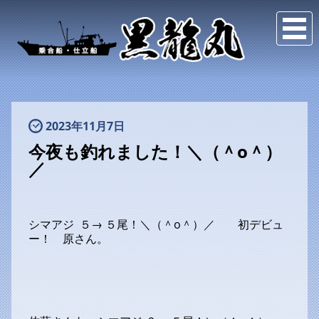
2023年11月7日
今夜も釣れました！＼（＾o＾）
／
シマアジ ５→ ５尾！＼（＾o＾）／ 初デビュ
ー！ 原さん。