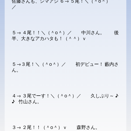
佐藤さんも、シマアジ ６→ ５尾！＼（＾o＾）
／
５→ ４尾！！＼（＾o＾）／ 中川さん。 後
半、大きなアカハタも！（＾＾）ｖ
５→３尾！＼（＾o＾）／ 初デビュー！ 藪内さ
ん。
４→ ３尾でーす！＼（＾o＾）／ 久しぶり～ ♪
♪ 竹山さん。
３→ ２尾！！（＾o＾）ｖ 森野さん。