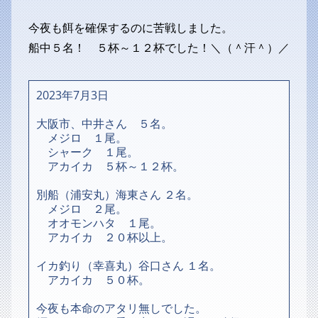
今夜も餌を確保するのに苦戦しました。
船中５名！ ５杯～１２杯でした！＼（＾汗＾）／
2023年7月3日
大阪市、中井さん ５名。
メジロ １尾。
シャーク １尾。
アカイカ ５杯～１２杯。
別船（浦安丸）海東さん ２名。
メジロ ２尾。
オオモンハタ １尾。
アカイカ ２０杯以上。
イカ釣り（幸喜丸）谷口さん １名。
アカイカ ５０杯。
今夜も本命のアタリ無しでした。