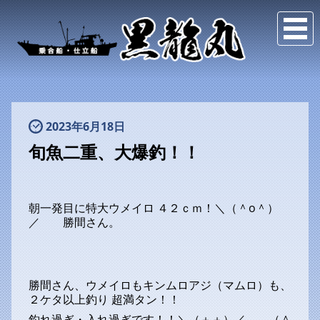
2023年6月18日
旬魚二重、大爆釣！！
朝一発目に特大ウメイロ ４２ｃｍ！＼（＾o＾）
／ 勝間さん。
勝間さん、ウメイロもキンムロアジ（マムロ）も、
２ケタ以上釣り 超満タン！！
釣れ過ぎ・入れ過ぎです！！＼（＋＋）／ （＾