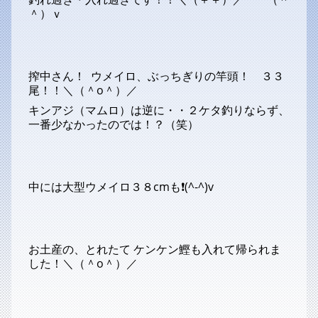
＾）ｖ
搾中さん！ ウメイロ、ぶっちぎりの竿頭！ ３３
尾！！＼（＾o＾）／
キンアジ（マムロ）は逆に・・２ケタ釣りならず、
一番少なかったのでは！？（笑）
中には大型ウメイロ３８cmも❗(^-^)v
お土産の、とれたて ケンケン鰹も入れて帰られま
した！＼（＾o＾）／