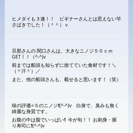
ヒメダイも３連！！ ビギナーさんとは思えない竿
さばきでした！（＾＾）ｖ
旦那さんの 関口さんは、大きなニノジ５０ｃｍ
GET！！（^-^)v
前までは船頭も知らずに捨てていた食材です！＼
（＾汗＾）／
また、他の船頭さんも、載せると思います！（笑）
味の評価⭐５のニノジ❗(^-^)v 白身で、臭みも無く
綺麗な身質です。
お腹の中は脂でいっぱい❗ 今が旬！！ お刺身・握
り寿司に❗(^-^)v