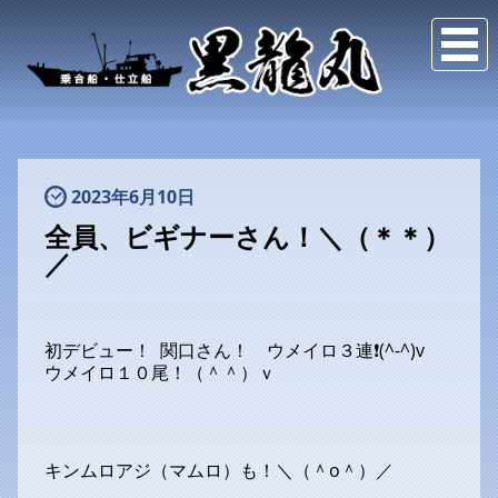
2023年6月10日
全員、ビギナーさん！＼（＊＊）
／
初デビュー！ 関口さん！ ウメイロ３連❗(^-^)v
ウメイロ１０尾！（＾＾）ｖ
キンムロアジ（マムロ）も！＼（＾o＾）／