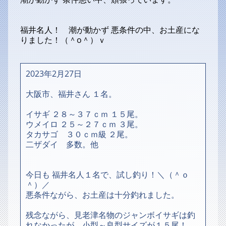
福井名人！ 潮が動かず 悪条件の中、お土産にな
りました！（＾o＾）ｖ
2023年2月27日
大阪市、福井さん １名。
イサギ ２８～３７ｃｍ １５尾。
ウメイロ ２５～２７ｃｍ ３尾。
タカサゴ ３０ｃｍ級 ２尾。
二ザダイ 多数。他
今日も 福井名人１名で、試し釣り！＼（＾ｏ
＾）／
悪条件ながら、お土産は十分釣れました。
残念ながら、見老津名物のジャンボイサギは釣
れなかったが、小型～良型サイズが１５尾！