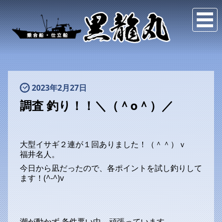
2023年2月27日
調査 釣り！！＼（＾o＾）／
大型イサギ２連が１回ありました！（＾＾）ｖ
福井名人。
今日から凪だったので、各ポイントを試し釣りして
ます！(^-^)v
潮が動かず 条件悪い中、頑張っています。