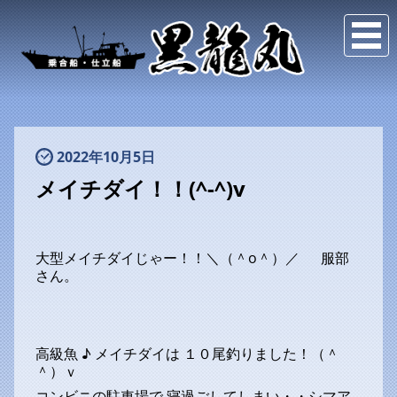
2022年10月5日
メイチダイ！！(^-^)v
大型メイチダイじゃー！！＼（＾o＾）／ 服部
さん。
高級魚 ♪ メイチダイは １０尾釣りました！（＾
＾）ｖ
コンビニの駐車場で 寝過ごしてしまい・・シマア