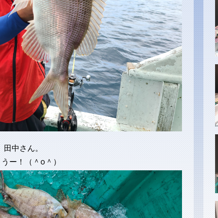
 田中さん。
とうー！（＾o＾）