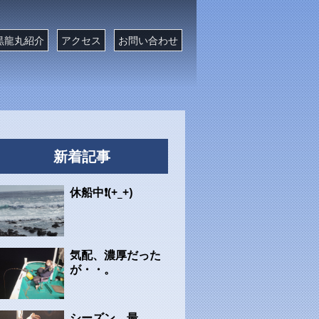
黒龍丸紹介
アクセス
お問い合わせ
新着記事
休船中❗(+_+)
気配、濃厚だった
が・・。
シーズン、最