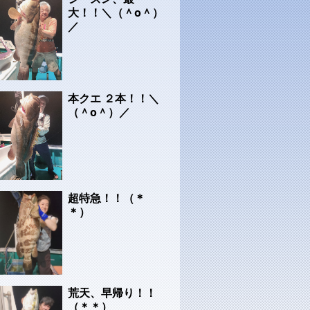
大！！＼（＾o＾）
／
本クエ ２本！！＼
（＾o＾）／
超特急！！（＊
＊）
荒天、早帰り！！
（＊＊）