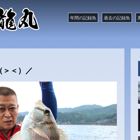
年間の記録魚
過去の記録魚
（＞＜）／