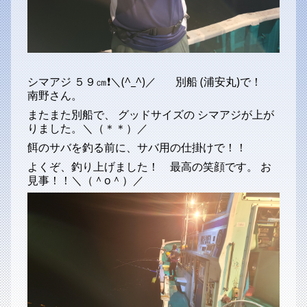
シマアジ ５９㎝❗＼(^_^)／ 別船 (浦安丸)で！
南野さん。
またまた別船で、 グッドサイズの シマアジが上が
りました。＼（＊＊）／
餌のサバを釣る前に、サバ用の仕掛けで！！
よくぞ、釣り上げました！ 最高の笑顔です。 お
見事！！＼（＾o＾）／