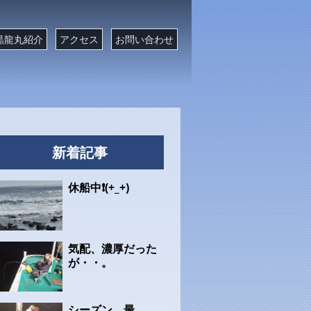
黒龍丸紹介
アクセス
お問い合わせ
新着記事
休船中❗(+_+)
気配、濃厚だった
が・・。
シーズン、最