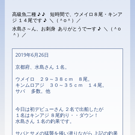
高級魚二種 ♪ ♪ 短時間で、ウメイロ８尾・キンア
ジ １４尾です ♪ ＼（＾o＾）／
水島さ～ん、お刺身 ありがとうでーす ♪ ＼（＾o
＾）／
2019年6月26日
京都府、水島さん １名。
ウメイロ ２９～３８ｃｍ ８尾。
キンムロアジ ３０～３５ｃｍ １４尾。
サバ 多数。他
今日は初デビューさん ２名で出船したが
１名はキンアジ ８尾釣り・・ダウン！
水島さん １名の釣果です。
サバとサメの猛襲を掻い潜りながら 上記の釣果