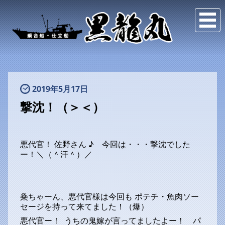
2019年5月17日
撃沈！（＞＜）
悪代官！ 佐野さん ♪ 今回は・・・撃沈でした
ー！＼（＾汗＾）／
粂ちゃーん、悪代官様は今回も ポテチ・魚肉ソー
セージを持って来てました！（爆）
悪代官ー！ うちの鬼嫁が言ってましたよー！ パ