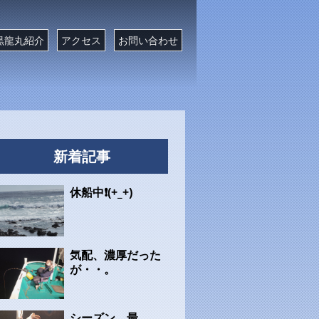
黒龍丸紹介
アクセス
お問い合わせ
新着記事
休船中❗(+_+)
気配、濃厚だった
が・・。
シーズン、最