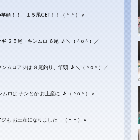
の竿頭！！ １５尾GET！！（＾＾）ｖ
 ２５尾・キンムロ ６尾 ♪ ＼（＾o＾）／
キンムロアジは ８尾釣り、竿頭 ♪ ＼（＾o＾）／
ムロは ナンとか お土産に ♪ （＾o＾）ｖ
ジも お土産になりました！（＾＾）ｖ