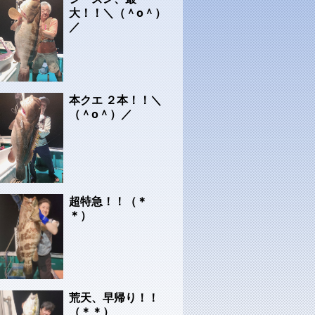
大！！＼（＾o＾）
／
本クエ ２本！！＼
（＾o＾）／
超特急！！（＊
＊）
荒天、早帰り！！
（＊＊）