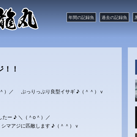
年間の記録魚
過去の記録魚
ジ！！
o＾）／ ぷっりっぷり良型イサギ ♪（＾＾）ｖ
たー ♪ ＼（＾o＾）／
シマアジに匹敵します ♪（＾＾）ｖ