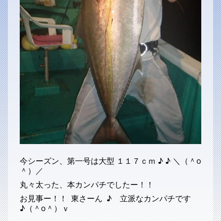
今シーズン、第一号は大型 １１７ｃｍ ♪ ♪ ＼（＾o
＾）／
丸々太った、本カンパチでしたー！！
お見事ー！！ 東さーん ♪ 立派なカンパチです
♪（＾o＾）ｖ