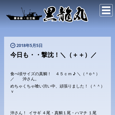
2018年5月5日
今日も・・撃沈！＼（＋＋）／
食べ頃サイズの真鯛！ ４５ｃｍ ♪ ＼（＾o＾）
／ 沖さん。
めちゃくちゃ喰い渋い中、頑張りました！（＾＾）
ｖ
沖さん！ イサギ ４尾・真鯛１尾・ハマチ １尾