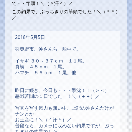
で・・竿頭！＼（＾汗＾）／
この釣果で、ぶっちぎりの竿頭でした！＼（＊＊）
／
2018年5月5日
羽曳野市、沖さんら 船中で。
イサギ ３０～３７ｃｍ １１尾。
真鯛 ４５ｃｍ １尾。
ハマチ ５６ｃｍ １尾。他
昨日に続き、今日も・・・撃沈！！（＞＜）
悪戦苦闘の１日でしたー！＼（＋＋）／
写真を写す気力も無い中、上記の沖さんだけが
ナンとか
お土産に！＼（＾汗＾）／
普段なら、カメラに収めない釣果ですが、ぶっ
ちぎりの釣果でした。