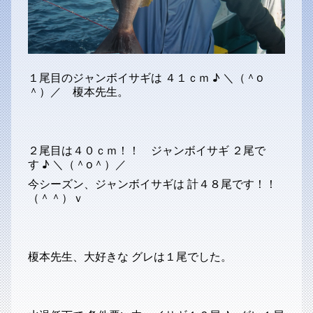
１尾目のジャンボイサギは ４１ｃｍ ♪ ＼（＾o
＾）／ 榎本先生。
２尾目は４０ｃｍ！！ ジャンボイサギ ２尾で
す ♪ ＼（＾o＾）／
今シーズン、ジャンボイサギは 計４８尾です！！
（＾＾）ｖ
榎本先生、大好きな グレは１尾でした。