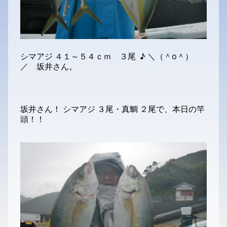
シマアジ ４１～５４ｃｍ ３尾 ♪ ＼（＾o＾）
／ 坂井さん。
坂井さん！ シマアジ ３尾・真鯛 ２尾で、本日の竿
頭！！