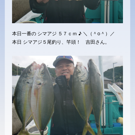
本日一番の シマアジ ５７ｃｍ ♪ ＼（＾o＾）／
本日 シマアジ５尾釣り、竿頭！ 吉田さん。