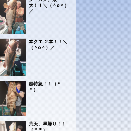
大！！＼（＾o＾）
／
本クエ ２本！！＼
（＾o＾）／
超特急！！（＊
＊）
荒天、早帰り！！
（＊＊）