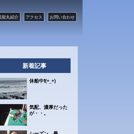
黒龍丸紹介
アクセス
お問い合わせ
新着記事
休船中❗(+_+)
気配、濃厚だった
が・・。
シーズン、最