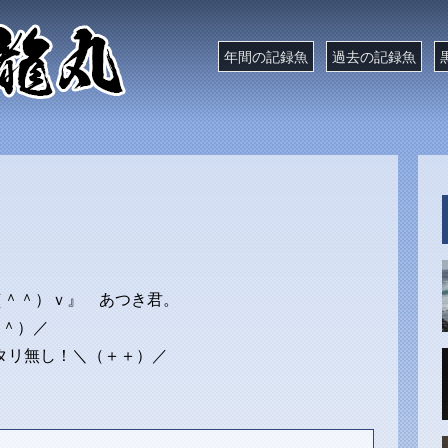
年間の記録魚
過去の記録魚
 （＾＾）ｖ』 あつき君。
o＾）／
タリ無し！＼（＋＋）／