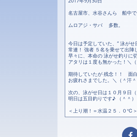
2017年9月30日
名古屋市、水谷さんら 船中で
ムロアジ・サバ 多数。
今日は予定していた、” 泳がせ日
常連！ 強者 ５名を乗せて出
早々に、本命の 泳がせ釣りに
アタリは１度も無かった！＼（
期待していたが 残念！！ 面
お疲れさまでした。＼（＾汗＾
次の、泳がせ日は１０月９日（
明日は五目釣りです♪ （＾＾）
＜上り潮！＝水温２５．０℃