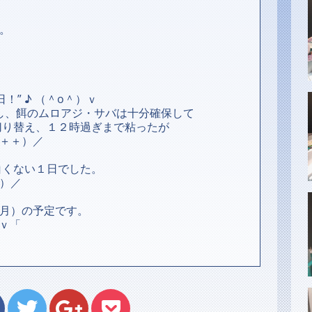
。
！” ♪ （＾o＾）ｖ
陣し、餌のムロアジ・サバは十分確保して
切り替え、１２時過ぎまで粘ったが
＋＋）／
白くない１日でした。
）／
月）の予定です。
ｖ「
＞