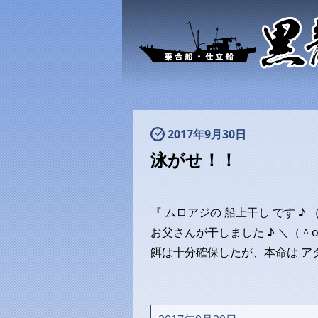
2017年9月30日
泳がせ！！
『 ムロアジの 船上干し です ♪
お父さんが干しました ♪ ＼（＾
餌は十分確保したが、本命は ア