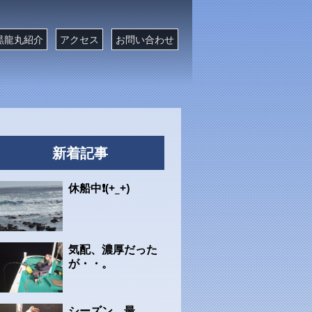
黒龍丸紹介
アクセス
お問い合わせ
新着記事
休船中❗(+_+)
気配、濃厚だった
が・・。
シーズン、最