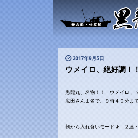
2017年9月5日
ウメイロ、絶好調！
黒龍丸、名物！！ ウメイロ 、
広田さん１名で、９時４０分ま
朝から入れ食いモード ♪ ２連