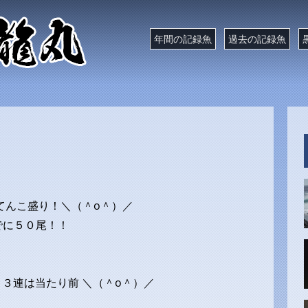
年間の記録魚
過去の記録魚
！
てんこ盛り！＼（＾o＾）／
でに５０尾！！
・３連は当たり前 ＼（＾o＾）／