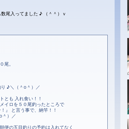
数尾入ってました ♪ （＾＾）ｖ
０尾。
り ♪＼（＾o＾）／
トとも 入れ食い！！
メイロを５０尾釣ったところで
分！』 と言う事で、納竿！！
o＾）／
朝便の五目釣りの予約は入れてなく