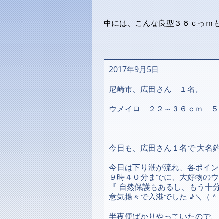
中には、こんな良型３６ｃっｍも
2017年9月5日
尼崎市、広田さん １名。
ウメイロ ２２～３６ｃｍ ５
今日も、広田さん１名で 大名釣
今日は下り潮が流れ、各ポイン
９時４０分までに、大好物のウ
『 自然保護もあるし、もう十
意気揚々で入港でした ♪＼（＾
半夜便ばかりやっていたので、