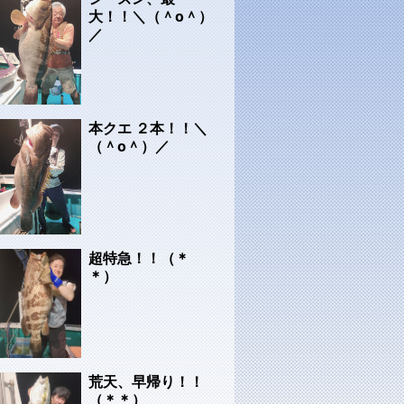
大！！＼（＾o＾）
／
本クエ ２本！！＼
（＾o＾）／
超特急！！（＊
＊）
荒天、早帰り！！
（＊＊）