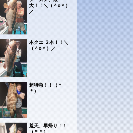
大！！＼（＾o＾）
／
本クエ ２本！！＼
（＾o＾）／
超特急！！（＊
＊）
荒天、早帰り！！
（＊＊）