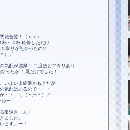
悪戦苦闘！（＞＜）
３杯～４杯 確保しただけ！
エサ取りが無かったので
＾）／
の気配が濃厚！ 二度ほどアタリあり
後粘ったが １尾だけでした！
、いよいよ終盤かも？だが
の気配はあるので・・・
が・・！＼（＾汗＾）／
いねー！
る常連さーん！
きました。
いますよー！