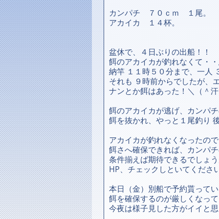
カンパチ ７０ｃｍ １尾。
アカイカ １４杯。
盆休で、４日ぶりの出船！！
餌のアカイカが釣れなくて・・
納竿 １１時５０分まで、一人 
それも ９時前からでしたが、
ナンとか餌はあった！＼（＾汗
餌のアカイカが逃げ、カンパチ
餌を抜かれ、やっと１尾釣り 
アカイカが釣れなくなったので
餌さへ確保できれば、カンパチ
条件揃えば期待できるでしょう
HP、チェックしといてくださ
本日（金）別船で予約貰ってい
餌を確保するのが厳しくなって
今夜は様子見した方がイイと思