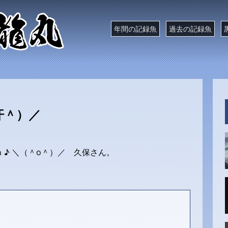
年間の記録魚
過去の記録魚
汗＾）／
 ♪ ＼（＾o＾）／ 久保さん。