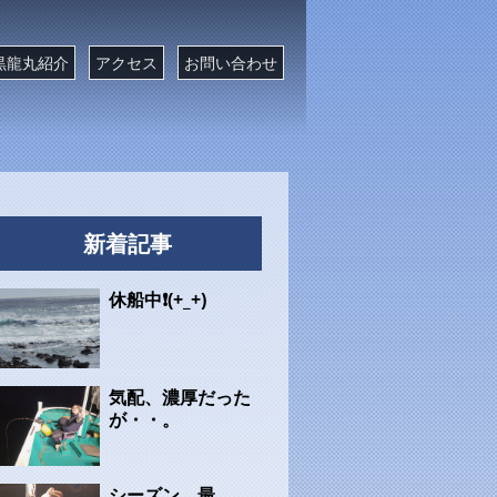
黒龍丸紹介
アクセス
お問い合わせ
新着記事
休船中❗(+_+)
気配、濃厚だった
が・・。
シーズン、最