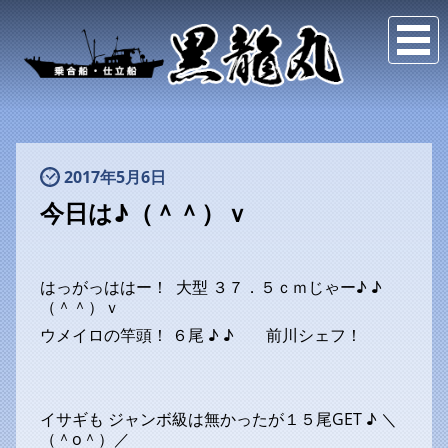
2017年5月6日
今日は♪（＾＾）ｖ
はっがっははー！ 大型 ３７．５ｃｍじゃー♪ ♪
（＾＾）ｖ
ウメイロの竿頭！ ６尾 ♪ ♪ 前川シェフ！
イサギも ジャンボ級は無かったが１５尾GET ♪ ＼
（＾o＾）／