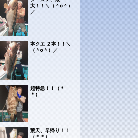
大！！＼（＾o＾）
／
本クエ ２本！！＼
（＾o＾）／
超特急！！（＊
＊）
荒天、早帰り！！
（＊＊）