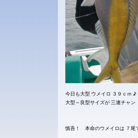
今日も大型 ウメイロ ３９ｃｍ ♪
大型～良型サイズが 三連チャン
慎吾！ 本命のウメイロは ７尾