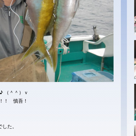
 ♪ （＾＾）ｖ
 ！！ 慎吾！
でした。