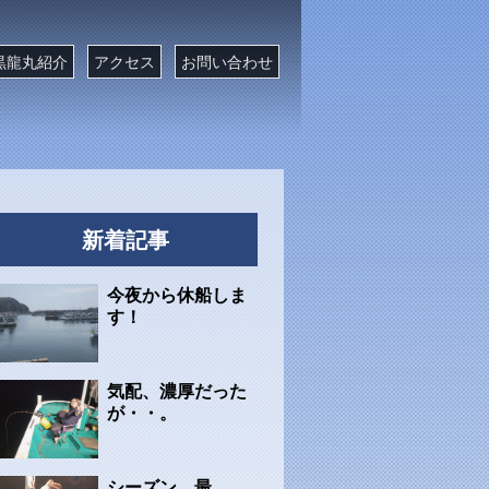
黒龍丸紹介
アクセス
お問い合わせ
新着記事
今夜から休船しま
す！
気配、濃厚だった
が・・。
シーズン、最