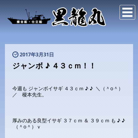
2017年3月31日
ジャンボ ♪ ４３ｃｍ！！
今週も ジャンボイサギ ４３ｃｍ ♪ ♪ ＼（＾o＾）
／ 榎本先生。
厚みのある良型イサギ ３７ｃｍ ＆ ３９ｃｍ も ♪ ♪
（＾o＾）ｖ