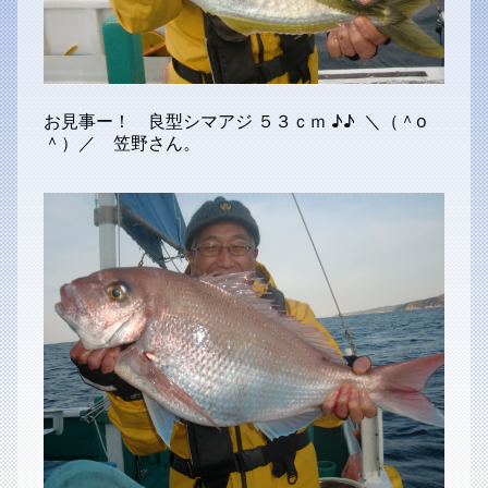
お見事ー！ 良型シマアジ ５３ｃｍ ♪♪ ＼（＾o
＾）／ 笠野さん。